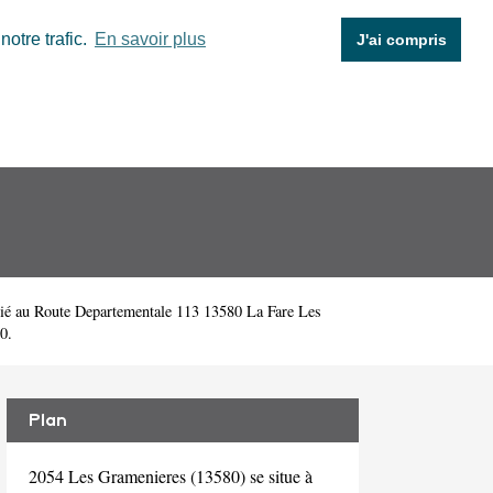
otre trafic.
En savoir plus
J'ai compris
ié au Route Departementale 113 13580 La Fare Les
0.
Plan
2054 Les Gramenieres (13580) se situe à