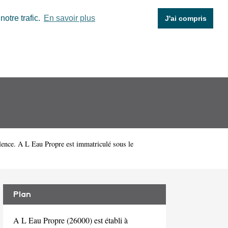
otre trafic.
En savoir plus
J'ai compris
ence. A L Eau Propre est immatriculé sous le
Plan
A L Eau Propre (26000) est établi à