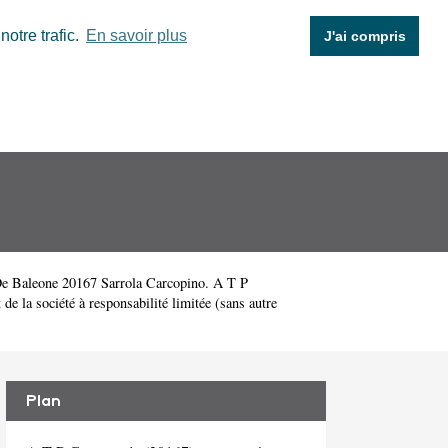
otre trafic.
En savoir plus
J'ai compris
 De Baleone 20167 Sarrola Carcopino. A T P
e la société à responsabilité limitée (sans autre
Plan