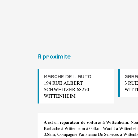
A proximite
MARCHE DE L AUTO
GARA
194 RUE ALBERT
3 RUE
SCHWEITZER 68270
WITT
WITTENHEIM
A
réparateur de voitures à Wittenheim
est un
. Nou
Kerbache
à Wittenheim à 0.4km,
Woofit
à Wittenhei
0.8km,
Compagnie Parisienne De Services
à Wittenh