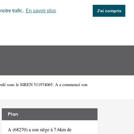
otre trafic.
En savoir plus
J'ai compris
iculé sous le SIREN 511974065. A a commencé son
Plan
A (68270) a son siège à 7.6km de