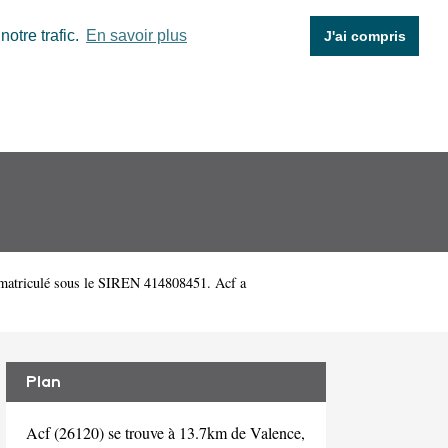
otre trafic.
En savoir plus
J'ai compris
matriculé sous le SIREN 414808451. Acf a
Plan
Acf (26120) se trouve à 13.7km de Valence,