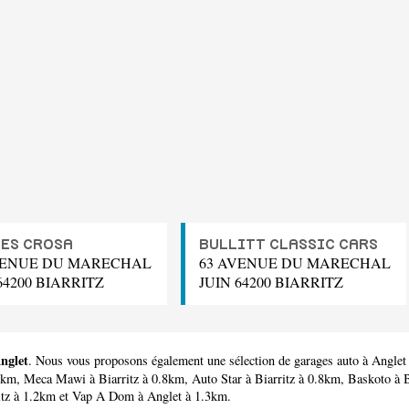
ES CROSA
BULLITT CLASSIC CARS
VENUE DU MARECHAL
63 AVENUE DU MARECHAL
64200 BIARRITZ
JUIN 64200 BIARRITZ
Anglet
. Nous vous proposons également une sélection de garages auto à Anglet
.8km,
Meca Mawi
à Biarritz à 0.8km,
Auto Star
à Biarritz à 0.8km,
Baskoto
à B
itz à 1.2km et
Vap A Dom
à Anglet à 1.3km.