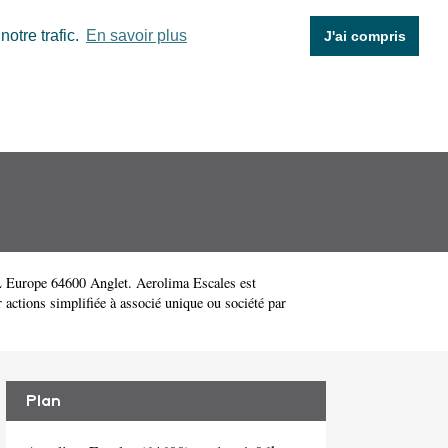
otre trafic.
En savoir plus
J'ai compris
L Europe 64600 Anglet. Aerolima Escales est
actions simplifiée à associé unique ou société par
Plan