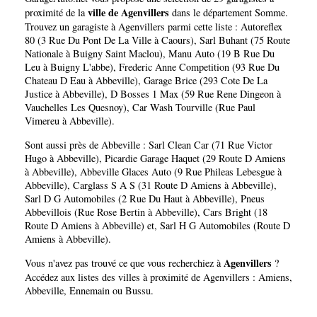
ville de Agenvillers
proximité de la
dans le département
Somme
.
Trouvez un garagiste à Agenvillers parmi cette liste :
Autoreflex
80 (3 Rue Du Pont De La Ville à Caours)
,
Sarl Buhant (75 Route
Nationale à Buigny Saint Maclou)
,
Manu Auto (19 B Rue Du
Leu à Buigny L'abbe)
,
Frederic Anne Competition (93 Rue Du
Chateau D Eau à Abbeville)
,
Garage Brice (293 Cote De La
Justice à Abbeville)
,
D Bosses 1 Max (59 Rue Rene Dingeon à
Vauchelles Les Quesnoy)
,
Car Wash Tourville (Rue Paul
Vimereu à Abbeville)
.
Sont aussi près de Abbeville :
Sarl Clean Car (71 Rue Victor
Hugo à Abbeville)
,
Picardie Garage Haquet (29 Route D Amiens
à Abbeville)
,
Abbeville Glaces Auto (9 Rue Phileas Lebesgue à
Abbeville)
,
Carglass S A S (31 Route D Amiens à Abbeville)
,
Sarl D G Automobiles (2 Rue Du Haut à Abbeville)
,
Pneus
Abbevillois (Rue Rose Bertin à Abbeville)
,
Cars Bright (18
Route D Amiens à Abbeville)
et,
Sarl H G Automobiles (Route D
Amiens à Abbeville)
.
Agenvillers
Vous n'avez pas trouvé ce que vous recherchiez à
?
Accédez aux listes des villes à proximité de Agenvillers :
Amiens
,
Abbeville
,
Ennemain
ou
Bussu
.