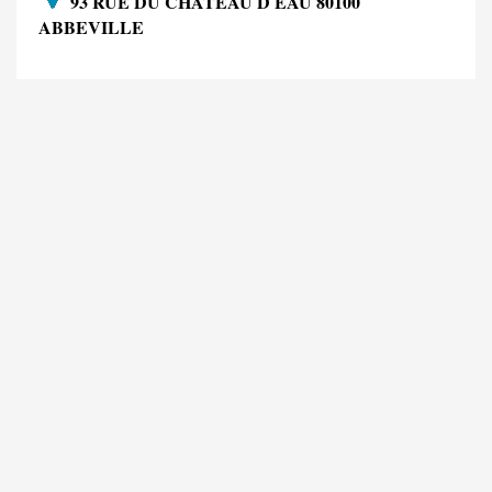
93 RUE DU CHATEAU D EAU 80100
ABBEVILLE