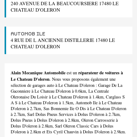
240 AVENUE DE LA BEAUCOURSIERE 17480 LE
CHATEAU D'OLERON
AUTOMOB ILE
4 RUE DE L ANCIENNE DISTILLERIE 17480 LE
CHATEAU D'OLERON
Alain Mecanique Automobile
réparateur de voitures à
est un
Le Chateau D'oleron
. Nous vous proposons également une
sélection de garages auto à Le Chateau D'oleron :
Garage De La
Gaconniere
à Le Chateau D'oleron à 0.6km,
La Centrale
Oleronaise Du Loisir
à Le Chateau D'oleron à 1.4km,
Carglass S
A S
à Le Chateau D'oleron à 1.5km,
Automob Ile
à Le Chateau
D'oleron à 2.7km,
Sas Bonnemie Ile O Dis
à Le Chateau D'oleron
à 2.7km,
Sarl Dolus Pneus Services
à Dolus D'oleron à 2.7km,
Dolus Pneus
à Dolus D'oleron à 2.8km,
Oleron Carrosserie
à
Dolus D'oleron à 2.8km,
Sarl Oleron Classic Cars
à Dolus
D'oleron à 2.8km et
Ets Cyril Chauvin
à Dolus D'oleron à 2.9km.