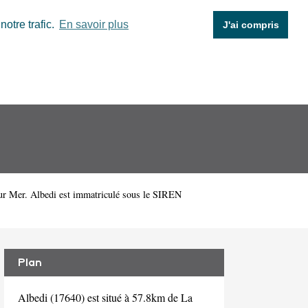
otre trafic.
En savoir plus
J'ai compris
r Mer. Albedi est immatriculé sous le SIREN
Plan
Albedi (17640) est situé à 57.8km de La