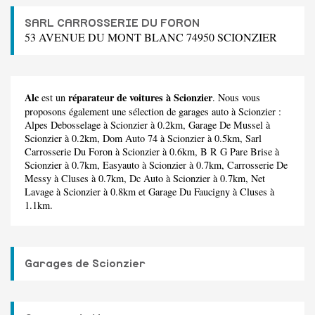
SARL CARROSSERIE DU FORON
53 AVENUE DU MONT BLANC 74950 SCIONZIER
Alc
réparateur de voitures à Scionzier
est un
. Nous vous
proposons également une sélection de garages auto à Scionzier :
Alpes Debosselage
à Scionzier à 0.2km,
Garage De Mussel
à
Scionzier à 0.2km,
Dom Auto 74
à Scionzier à 0.5km,
Sarl
Carrosserie Du Foron
à Scionzier à 0.6km,
B R G Pare Brise
à
Scionzier à 0.7km,
Easyauto
à Scionzier à 0.7km,
Carrosserie De
Messy
à Cluses à 0.7km,
Dc Auto
à Scionzier à 0.7km,
Net
Lavage
à Scionzier à 0.8km et
Garage Du Faucigny
à Cluses à
1.1km.
Garages de Scionzier