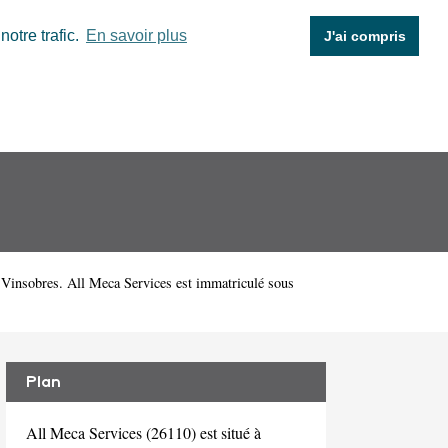
otre trafic.
En savoir plus
J'ai compris
Vinsobres. All Meca Services est immatriculé sous
Plan
All Meca Services (26110) est situé à