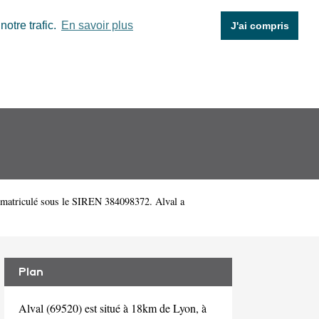
otre trafic.
En savoir plus
J'ai compris
mmatriculé sous le SIREN 384098372. Alval a
Plan
Alval (69520) est situé à 18km de Lyon, à