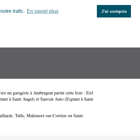
otre trafic.
En savoir plus
J'ai compris
uvez un garagiste à Ambrugeat parmi cette liste :
Eirl
inet à Saint Angel)
et
Sauviat Auto (Espinet à Saint
illarde
,
Tulle
,
Malemort-sur-Corrèze
ou
Saint-