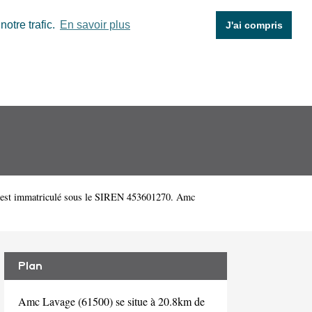
otre trafic.
En savoir plus
J'ai compris
 est immatriculé sous le SIREN 453601270. Amc
Plan
Amc Lavage (61500) se situe à 20.8km de