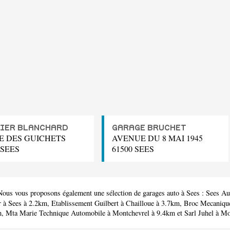
IER BLANCHARD
GARAGE BRUCHET
UE DES GUICHETS
AVENUE DU 8 MAI 1945
 SEES
61500 SEES
Nous vous proposons également une sélection de garages auto à Sees :
Sees Au
r
à Sees à 2.2km,
Etablissement Guilbert
à Chailloue à 3.7km,
Broc Mecaniqu
m,
Mta Marie Technique Automobile
à Montchevrel à 9.4km et
Sarl Juhel
à Mor