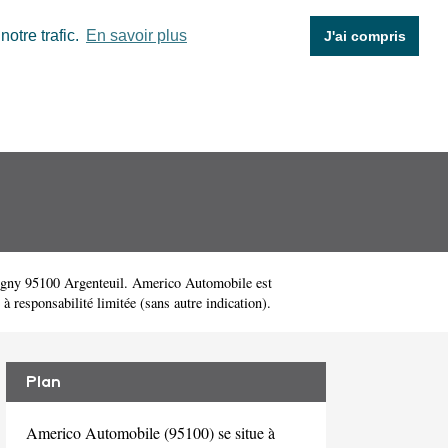
otre trafic.
En savoir plus
J'ai compris
gny 95100 Argenteuil. Americo Automobile est
responsabilité limitée (sans autre indication).
Plan
Americo Automobile (95100) se situe à