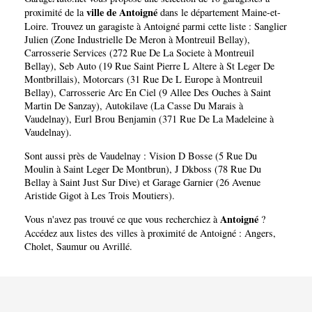
ville de Antoigné
proximité de la
dans le département
Maine-et-
Loire
. Trouvez un garagiste à Antoigné parmi cette liste :
Sanglier
Julien (Zone Industrielle De Meron à Montreuil Bellay)
,
Carrosserie Services (272 Rue De La Societe à Montreuil
Bellay)
,
Seb Auto (19 Rue Saint Pierre L Altere à St Leger De
Montbrillais)
,
Motorcars (31 Rue De L Europe à Montreuil
Bellay)
,
Carrosserie Arc En Ciel (9 Allee Des Ouches à Saint
Martin De Sanzay)
,
Autokilave (La Casse Du Marais à
Vaudelnay)
,
Eurl Brou Benjamin (371 Rue De La Madeleine à
Vaudelnay)
.
Sont aussi près de Vaudelnay :
Vision D Bosse (5 Rue Du
Moulin à Saint Leger De Montbrun)
,
J Dkboss (78 Rue Du
Bellay à Saint Just Sur Dive)
et
Garage Garnier (26 Avenue
Aristide Gigot à Les Trois Moutiers)
.
Antoigné
Vous n'avez pas trouvé ce que vous recherchiez à
?
Accédez aux listes des villes à proximité de Antoigné :
Angers
,
Cholet
,
Saumur
ou
Avrillé
.