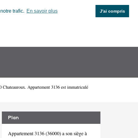
otre trafic.
En savoir plus
J'ai compris
00 Chateauroux. Appartement 3136 est immatriculé
Plan
Appartement 3136 (36000) a son siège à