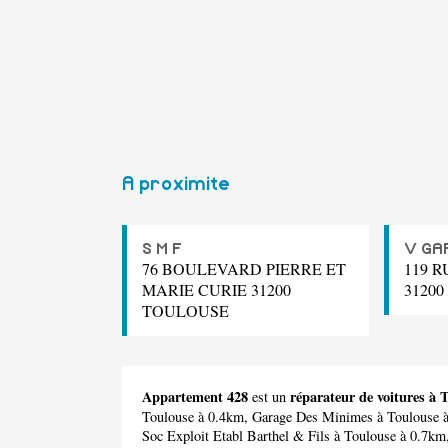
A proximite
S M F
V GA
76 BOULEVARD PIERRE ET
119 
MARIE CURIE 31200
3120
TOULOUSE
Appartement 428
réparateur de voitures à 
est un
Toulouse à 0.4km,
Garage Des Minimes
à Toulouse 
Soc Exploit Etabl Barthel & Fils
à Toulouse à 0.7km