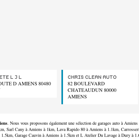
TE L J L
CHRIS CLEAN AUTO
OUTE D AMIENS 80480
82 BOULEVARD
Y
CHATEAUDUN 80000
AMIENS
iens
. Nous vous proposons également une sélection de garages auto à Amiens
7km,
Sarl Cany
à Amiens à 1km,
Lava Rapido 80
à Amiens à 1.1km,
Carrosser
à 1.5km,
Garage Cauvin
à Amiens à 1.5km et
L Atelier Du Lavage
à Dury à 1