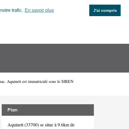
otre trafic.
En savoir plus
J'ai compris
nac. Aquinett est immatriculé sous le SIREN
Plan
Aquinett (33700) se situe à 9.6km de