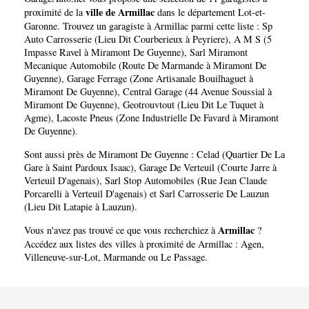
ville de Armillac
proximité de la
dans le département
Lot-et-
Garonne
. Trouvez un garagiste à Armillac parmi cette liste :
Sp
Auto Carrosserie (Lieu Dit Courberieux à Peyriere)
,
A M S (5
Impasse Ravel à Miramont De Guyenne)
,
Sarl Miramont
Mecanique Automobile (Route De Marmande à Miramont De
Guyenne)
,
Garage Ferrage (Zone Artisanale Bouilhaguet à
Miramont De Guyenne)
,
Central Garage (44 Avenue Soussial à
Miramont De Guyenne)
,
Geotrouvtout (Lieu Dit Le Tuquet à
Agme)
,
Lacoste Pneus (Zone Industrielle De Favard à Miramont
De Guyenne)
.
Sont aussi près de Miramont De Guyenne :
Celad (Quartier De La
Gare à Saint Pardoux Isaac)
,
Garage De Verteuil (Courte Jarre à
Verteuil D'agenais)
,
Sarl Stop Automobiles (Rue Jean Claude
Porcarelli à Verteuil D'agenais)
et
Sarl Carrosserie De Lauzun
(Lieu Dit Latapie à Lauzun)
.
Armillac
Vous n'avez pas trouvé ce que vous recherchiez à
?
Accédez aux listes des villes à proximité de Armillac :
Agen
,
Villeneuve-sur-Lot
,
Marmande
ou
Le Passage
.