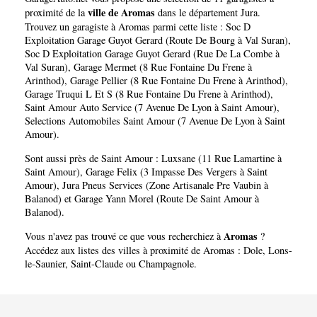
ville de Aromas
proximité de la
dans le département
Jura
.
Trouvez un garagiste à Aromas parmi cette liste :
Soc D
Exploitation Garage Guyot Gerard (Route De Bourg à Val Suran)
,
Soc D Exploitation Garage Guyot Gerard (Rue De La Combe à
Val Suran)
,
Garage Mermet (8 Rue Fontaine Du Frene à
Arinthod)
,
Garage Pellier (8 Rue Fontaine Du Frene à Arinthod)
,
Garage Truqui L Et S (8 Rue Fontaine Du Frene à Arinthod)
,
Saint Amour Auto Service (7 Avenue De Lyon à Saint Amour)
,
Selections Automobiles Saint Amour (7 Avenue De Lyon à Saint
Amour)
.
Sont aussi près de Saint Amour :
Luxsane (11 Rue Lamartine à
Saint Amour)
,
Garage Felix (3 Impasse Des Vergers à Saint
Amour)
,
Jura Pneus Services (Zone Artisanale Pre Vaubin à
Balanod)
et
Garage Yann Morel (Route De Saint Amour à
Balanod)
.
Aromas
Vous n'avez pas trouvé ce que vous recherchiez à
?
Accédez aux listes des villes à proximité de Aromas :
Dole
,
Lons-
le-Saunier
,
Saint-Claude
ou
Champagnole
.