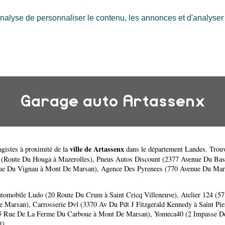
nalyse de personnaliser le contenu, les annonces et d'analyser n
Garage auto Artassenx
ville de Artassenx
gistes à proximité de la
dans le département
Landes
. Trou
e (Route Du Houga à Mazerolles)
,
Pneus Autos Discount (2377 Avenue Du Bas
nue Du Vignau à Mont De Marsan)
,
Agence Des Pyrenees (770 Avenue Du Mar
tomobile Ludo (20 Route Du Crum à Saint Cricq Villeneuve)
,
Atelier 124 (5
De Marsan)
,
Carrosserie Dvl (3370 Av Du Pdt J Fitzgerald Kennedy à Saint Pi
5 Rue De La Ferme Du Carboue à Mont De Marsan)
,
Yomeca40 (2 Impasse De
t)
.