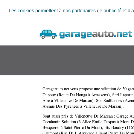
Les cookies permettent à nos partenaires de publicité et d'a
GarageAuto.net
vous propose une sélection de 30 gara
Dupouy (Route Du Houga à Artassenx)
,
Sarl Laport
Aire à Villeneuve De Marsan)
,
Soc Sodilandes (Ave
Avenue Des Pyrenees à Villeneuve De Marsan)
.
Sont aussi près de Villeneuve De Marsan :
Garage Au
Decalamin Solution (3 Allee Emile Despax à Mont 
Becquerel à Saint Pierre Du Mont)
,
Ets Baudry (116
Gaumont (Rue De L Arrayade à Saint Pierre Du Mon