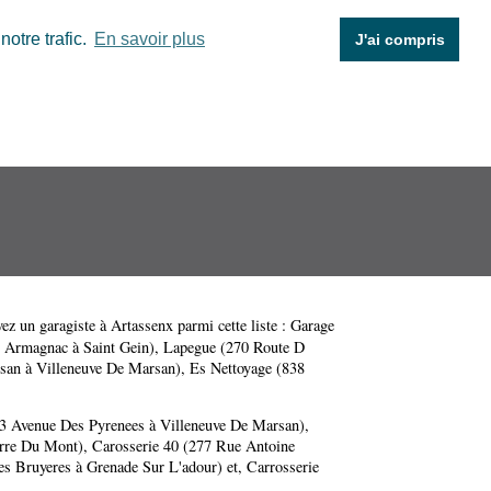
otre trafic.
En savoir plus
J'ai compris
vez un garagiste à Artassenx parmi cette liste :
Garage
 Armagnac à Saint Gein)
,
Lapegue (270 Route D
san à Villeneuve De Marsan)
,
Es Nettoyage (838
73 Avenue Des Pyrenees à Villeneuve De Marsan)
,
erre Du Mont)
,
Carosserie 40 (277 Rue Antoine
s Bruyeres à Grenade Sur L'adour)
et,
Carrosserie