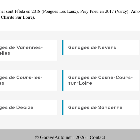
Arthel sont Ffbda en 2018 (Pougues Les Eaux), Pery Pneu en 2017 (Varzy), A
Charite Sur Loire).
ges de Varennes-
Garages de Nevers
lles
es de Cours-les-
Garages de Cosne-Cours-
es
sur-Loire
ges de Decize
Garages de Sancerre
© GarageAuto.net - 2026 -
Contact