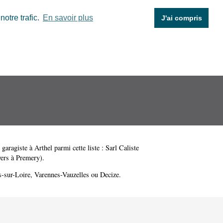
otre trafic.
En savoir plus
J'ai compris
 garagiste à Arthel parmi cette liste :
Sarl Caliste
ers à Premery)
.
-sur-Loire
,
Varennes-Vauzelles
ou
Decize
.