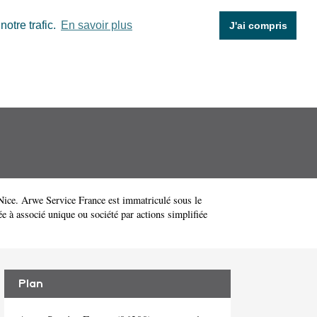
otre trafic.
En savoir plus
J'ai compris
ice. Arwe Service France est immatriculé sous le
 à associé unique ou société par actions simplifiée
Plan