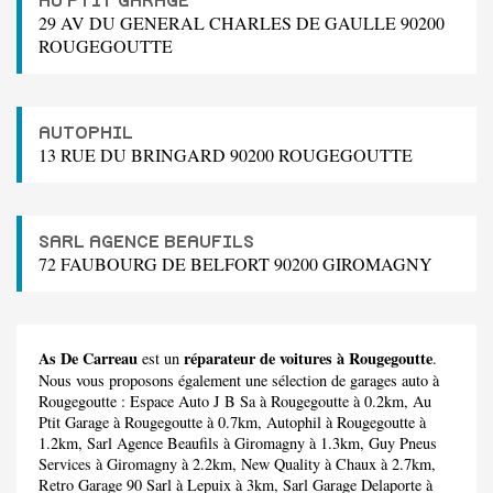
AU PTIT GARAGE
29 AV DU GENERAL CHARLES DE GAULLE 90200
ROUGEGOUTTE
AUTOPHIL
13 RUE DU BRINGARD 90200 ROUGEGOUTTE
SARL AGENCE BEAUFILS
72 FAUBOURG DE BELFORT 90200 GIROMAGNY
As De Carreau
réparateur de voitures à Rougegoutte
est un
.
Nous vous proposons également une sélection de garages auto à
Rougegoutte :
Espace Auto J B Sa
à Rougegoutte à 0.2km,
Au
Ptit Garage
à Rougegoutte à 0.7km,
Autophil
à Rougegoutte à
1.2km,
Sarl Agence Beaufils
à Giromagny à 1.3km,
Guy Pneus
Services
à Giromagny à 2.2km,
New Quality
à Chaux à 2.7km,
Retro Garage 90 Sarl
à Lepuix à 3km,
Sarl Garage Delaporte
à