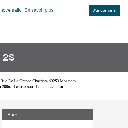
otre trafic.
En savoir plus
J'ai compris
 2S
9 Rue De La Grande Charriere 69250 Montanay.
06. Il exerce sous la statut de la sarl
Plan