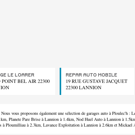
GE LE LOARER
REPAR AUTO MOBILE
POINT BEL AIR 22300
19 RUE GUSTAVE JACQUET
ION
22300 LANNION
. Nous vous proposons également une sélection de garages auto à Ploulec'h :
L
.1km,
Planete Pare Brise
à Lannion à 1.4km,
Nod Huel Auto
à Lannion à 1.5k
s
à Ploumilliau à 2.3km,
Lavance Exploitation
à Lannion à 2.6km et
Mickael 