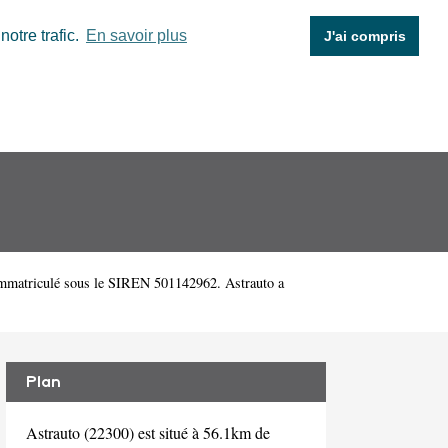
otre trafic.
En savoir plus
J'ai compris
 immatriculé sous le SIREN 501142962. Astrauto a
Plan
Astrauto (22300) est situé à 56.1km de