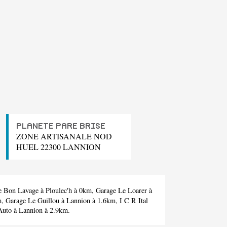
PLANETE PARE BRISE
ZONE ARTISANALE NOD
HUEL 22300 LANNION
e Bon Lavage
à Ploulec'h à 0km,
Garage Le Loarer
à
m,
Garage Le Guillou
à Lannion à 1.6km,
I C R Ital
Auto
à Lannion à 2.9km.