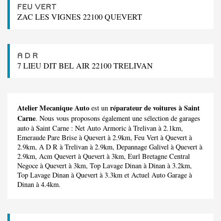
FEU VERT
ZAC LES VIGNES 22100 QUEVERT
A D R
7 LIEU DIT BEL AIR 22100 TRELIVAN
Atelier Mecanique Auto
réparateur de voitures à Saint
est un
Carne
. Nous vous proposons également une sélection de garages
auto à Saint Carne :
Net Auto Armoric
à Trelivan à 2.1km,
Emeraude Pare Brise
à Quevert à 2.9km,
Feu Vert
à Quevert à
2.9km,
A D R
à Trelivan à 2.9km,
Depannage Galivel
à Quevert à
2.9km,
Acm Quevert
à Quevert à 3km,
Eurl Bretagne Central
Negoce
à Quevert à 3km,
Top Lavage Dinan
à Dinan à 3.2km,
Top Lavage Dinan
à Quevert à 3.3km et
Actuel Auto Garage
à
Dinan à 4.4km.