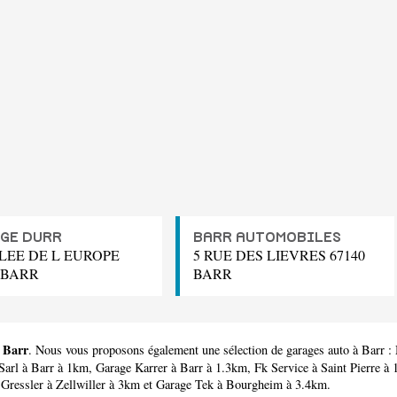
GE DURR
BARR AUTOMOBILES
LLEE DE L EUROPE
5 RUE DES LIEVRES 67140
 BARR
BARR
à Barr
. Nous vous proposons également une sélection de garages auto à Barr :
Sarl
à Barr à 1km,
Garage Karrer
à Barr à 1.3km,
Fk Service
à Saint Pierre à
Gressler
à Zellwiller à 3km et
Garage Tek
à Bourgheim à 3.4km.