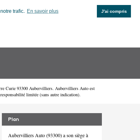
otre trafic.
En savoir plus
J'ai compris
rre Curie 93300 Aubervilliers. Aubervilliers Auto est
esponsabilité limitée (sans autre indication).
Plan
Aubervilliers Auto (93300) a son siège à