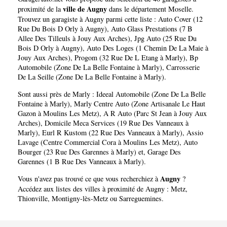
ville de Augny
proximité de la
dans le département
Moselle
.
Trouvez un garagiste à Augny parmi cette liste :
Auto Cover (12
Rue Du Bois D Orly à Augny)
,
Auto Glass Prestations (7 B
Allee Des Tilleuls à Jouy Aux Arches)
,
Jpg Auto (25 Rue Du
Bois D Orly à Augny)
,
Auto Des Loges (1 Chemin De La Maie à
Jouy Aux Arches)
,
Progom (32 Rue De L Etang à Marly)
,
Bp
Automobile (Zone De La Belle Fontaine à Marly)
,
Carrosserie
De La Seille (Zone De La Belle Fontaine à Marly)
.
Sont aussi près de Marly :
Ideeal Automobile (Zone De La Belle
Fontaine à Marly)
,
Marly Centre Auto (Zone Artisanale Le Haut
Gazon à Moulins Les Metz)
,
A R Auto (Parc St Jean à Jouy Aux
Arches)
,
Domicile Meca Services (19 Rue Des Vanneaux à
Marly)
,
Eurl R Kustom (22 Rue Des Vanneaux à Marly)
,
Assio
Lavage (Centre Commercial Cora à Moulins Les Metz)
,
Auto
Bourger (23 Rue Des Garennes à Marly)
et,
Garage Des
Garennes (1 B Rue Des Vanneaux à Marly)
.
Augny
Vous n'avez pas trouvé ce que vous recherchiez à
?
Accédez aux listes des villes à proximité de Augny :
Metz
,
Thionville
,
Montigny-lès-Metz
ou
Sarreguemines
.