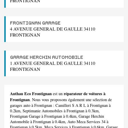
FRONTIGNAN
FRONTIGNAN GARAGE
4 AVENUE GENERAL DE GAULLE 34110
FRONTIGNAN
GARAGE HERCHIN AUTOMOBILE
1 AVENUE GENERAL DE GAULLE 34110
FRONTIGNAN
Authau Eco Frontignan
réparateur de voitures à
est un
Frontignan
. Nous vous proposons également une sélection de
garages auto à Frontignan :
Camilleri S A R L
à Frontignan à
0.2km,
Septimanie Automobiles
à Frontignan à 0.3km,
Frontignan Garage
à Frontignan à 0.4km,
Garage Herchin
Automobile
à Frontignan à 0.4km,
Auto Meca Services 34
à
Frontignan à 0.5km,
Meca Services
à Frontignan à 0.6km,
Garage