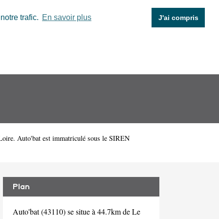
otre trafic.
En savoir plus
J'ai compris
Loire. Auto'bat est immatriculé sous le SIREN
Plan
Auto'bat (43110) se situe à 44.7km de Le