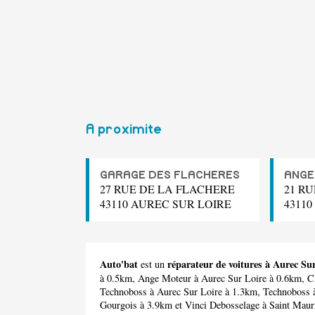
A proximite
GARAGE DES FLACHERES
ANGE
27 RUE DE LA FLACHERE
21 R
43110 AUREC SUR LOIRE
4311
Auto'bat
réparateur de voitures à Aurec Su
est un
à 0.5km,
Ange Moteur
à Aurec Sur Loire à 0.6km,
C
Technoboss
à Aurec Sur Loire à 1.3km,
Technoboss
à
Gourgois à 3.9km et
Vinci Debosselage
à Saint Maur