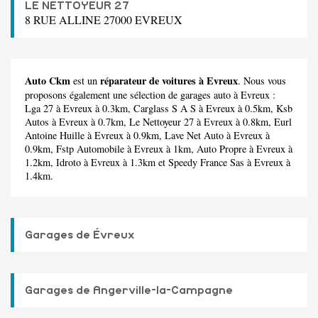
LE NETTOYEUR 27
8 RUE ALLINE 27000 EVREUX
Auto Ckm
réparateur de voitures à Evreux
est un
. Nous vous
proposons également une sélection de garages auto à Evreux :
Lga 27
à Evreux à 0.3km,
Carglass S A S
à Evreux à 0.5km,
Ksb
Autos
à Evreux à 0.7km,
Le Nettoyeur 27
à Evreux à 0.8km,
Eurl
Antoine Huille
à Evreux à 0.9km,
Lave Net Auto
à Evreux à
0.9km,
Fstp Automobile
à Evreux à 1km,
Auto Propre
à Evreux à
1.2km,
Idroto
à Evreux à 1.3km et
Speedy France Sas
à Evreux à
1.4km.
Garages de Évreux
Garages de Angerville-la-Campagne