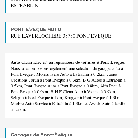
ESTRABLIN
PONT EVEQUE AUTO
RUE LAVERLOCHERE 38780 PONT EVEQUE
Auto Clean Elec
réparateur de voitures à Pont Eveque
est un
.
Nous vous proposons également une sélection de garages auto à
Pont Eveque :
Moriss Isere Auto
à Estrablin à 0.2km,
James
Creations Jbrun
à Pont Eveque à 0.3km,
B G Autos
à Estrablin à
0.5km,
Pont Eveque Auto
à Pont Eveque à 0.8km,
Alfa Pneu
à
Pont Eveque à 0.9km,
B H F Clean Auto
à Vienne à 0.9km,
Selagip
à Pont Eveque à 1km,
Krugger
à Pont Eveque à 1.3km,
Marbre Auto Service
à Estrablin à 1.3km et
Avenir Auto
à Jardin
à 1.5km.
Garages de Pont-Évêque