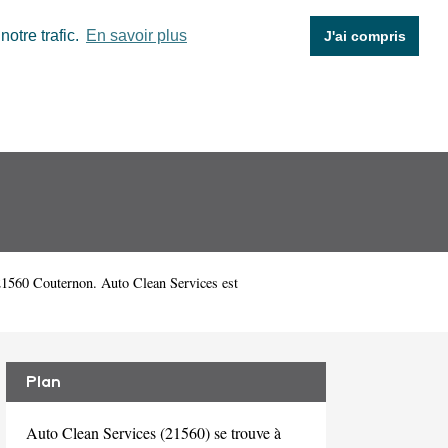
otre trafic.
En savoir plus
J'ai compris
1560 Couternon. Auto Clean Services est
Plan
Auto Clean Services (21560) se trouve à