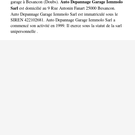
IEMMOLO SARL
Auto Depannage Garage Iemmolo
garage à Besancon
(
Doubs
).
Sarl
est domicilié au 9 Rue Antonin Fanart 25000 Besancon.
Auto Depannage Garage Iemmolo Sarl est immatriculé sous le
SIREN 422102681. Auto Depannage Garage Iemmolo Sarl a
commencé son activité en 1999. Il exerce sous la statut de la sarl
unipersonnelle .