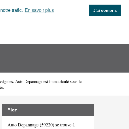
otre trafic.
En savoir plus
J'ai compris
vignies. Auto Depannage est immatriculé sous le
ée.
Plan
Auto Depannage (59220) se trouve à