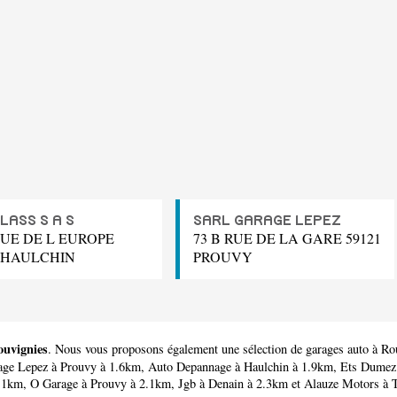
LASS S A S
SARL GARAGE LEPEZ
UE DE L EUROPE
73 B RUE DE LA GARE 59121
1 HAULCHIN
PROUVY
ouvignies
. Nous vous proposons également une sélection de garages auto à Ro
age Lepez
à Prouvy à 1.6km,
Auto Depannage
à Haulchin à 1.9km,
Ets Dumez
2.1km,
O Garage
à Prouvy à 2.1km,
Jgb
à Denain à 2.3km et
Alauze Motors
à T