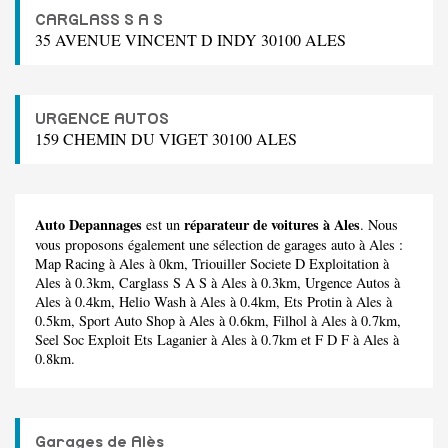
CARGLASS S A S
35 AVENUE VINCENT D INDY 30100 ALES
URGENCE AUTOS
159 CHEMIN DU VIGET 30100 ALES
Auto Depannages
réparateur de voitures à Ales
est un
. Nous
vous proposons également une sélection de garages auto à Ales :
Map Racing
à Ales à 0km,
Triouiller Societe D Exploitation
à
Ales à 0.3km,
Carglass S A S
à Ales à 0.3km,
Urgence Autos
à
Ales à 0.4km,
Helio Wash
à Ales à 0.4km,
Ets Protin
à Ales à
0.5km,
Sport Auto Shop
à Ales à 0.6km,
Filhol
à Ales à 0.7km,
Seel Soc Exploit Ets Laganier
à Ales à 0.7km et
F D F
à Ales à
0.8km.
Garages de Alès