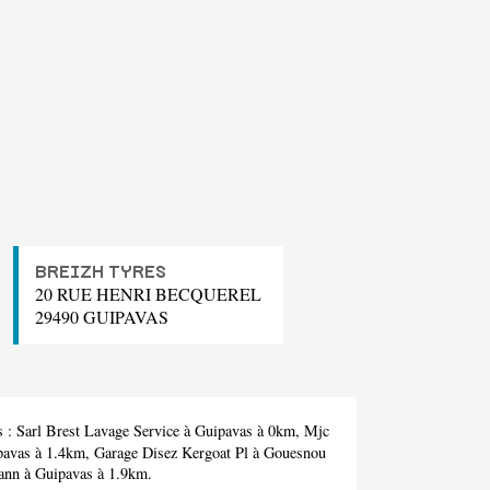
BREIZH TYRES
20 RUE HENRI BECQUEREL
29490 GUIPAVAS
s :
Sarl Brest Lavage Service
à Guipavas à 0km,
Mjc
pavas à 1.4km,
Garage Disez Kergoat Pl
à Gouesnou
ann
à Guipavas à 1.9km.