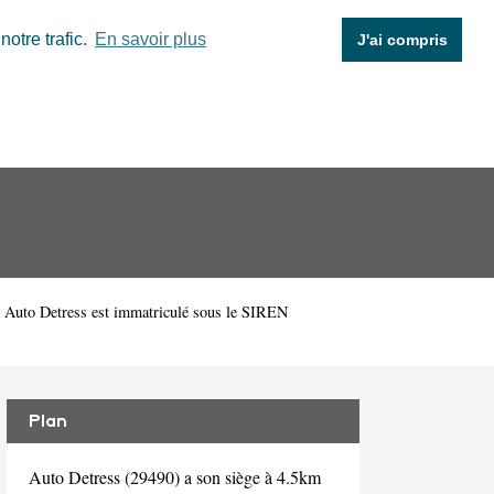
otre trafic.
En savoir plus
J'ai compris
. Auto Detress est immatriculé sous le SIREN
Plan
Auto Detress (29490) a son siège à 4.5km