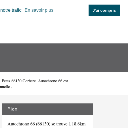
otre trafic.
En savoir plus
J'ai compris
s Fetes 66130 Corbere. Autochrono 66 est
nnelle .
Plan
Autochrono 66 (66130) se trouve à 18.6km