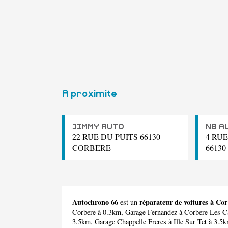
A proximite
JIMMY AUTO
NB A
22 RUE DU PUITS 66130
4 RU
CORBERE
6613
Autochrono 66
réparateur de voitures à Co
est un
Corbere à 0.3km,
Garage Fernandez
à Corbere Les C
3.5km,
Garage Chappelle Freres
à Ille Sur Tet à 3.5