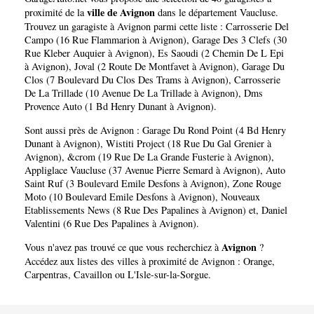
ville de Avignon
proximité de la
dans le département
Vaucluse
.
Trouvez un garagiste à Avignon parmi cette liste :
Carrosserie Del
Campo (16 Rue Flammarion à Avignon)
,
Garage Des 3 Clefs (30
Rue Kleber Auquier à Avignon)
,
Es Saoudi (2 Chemin De L Epi
à Avignon)
,
Joval (2 Route De Montfavet à Avignon)
,
Garage Du
Clos (7 Boulevard Du Clos Des Trams à Avignon)
,
Carrosserie
De La Trillade (10 Avenue De La Trillade à Avignon)
,
Dms
Provence Auto (1 Bd Henry Dunant à Avignon)
.
Sont aussi près de Avignon :
Garage Du Rond Point (4 Bd Henry
Dunant à Avignon)
,
Wistiti Project (18 Rue Du Gal Grenier à
Avignon)
,
&crom (19 Rue De La Grande Fusterie à Avignon)
,
Appliglace Vaucluse (37 Avenue Pierre Semard à Avignon)
,
Auto
Saint Ruf (3 Boulevard Emile Desfons à Avignon)
,
Zone Rouge
Moto (10 Boulevard Emile Desfons à Avignon)
,
Nouveaux
Etablissements News (8 Rue Des Papalines à Avignon)
et,
Daniel
Valentini (6 Rue Des Papalines à Avignon)
.
Avignon
Vous n'avez pas trouvé ce que vous recherchiez à
?
Accédez aux listes des villes à proximité de Avignon :
Orange
,
Carpentras
,
Cavaillon
ou
L'Isle-sur-la-Sorgue
.