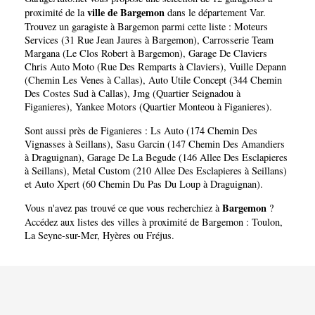
ville de Bargemon
proximité de la
dans le département
Var
.
Trouvez un garagiste à Bargemon parmi cette liste :
Moteurs
Services (31 Rue Jean Jaures à Bargemon)
,
Carrosserie Team
Margana (Le Clos Robert à Bargemon)
,
Garage De Claviers
Chris Auto Moto (Rue Des Remparts à Claviers)
,
Vuille Depann
(Chemin Les Venes à Callas)
,
Auto Utile Concept (344 Chemin
Des Costes Sud à Callas)
,
Jmg (Quartier Seignadou à
Figanieres)
,
Yankee Motors (Quartier Monteou à Figanieres)
.
Sont aussi près de Figanieres :
Ls Auto (174 Chemin Des
Vignasses à Seillans)
,
Sasu Garcin (147 Chemin Des Amandiers
à Draguignan)
,
Garage De La Begude (146 Allee Des Esclapieres
à Seillans)
,
Metal Custom (210 Allee Des Esclapieres à Seillans)
et
Auto Xpert (60 Chemin Du Pas Du Loup à Draguignan)
.
Bargemon
Vous n'avez pas trouvé ce que vous recherchiez à
?
Accédez aux listes des villes à proximité de Bargemon :
Toulon
,
La Seyne-sur-Mer
,
Hyères
ou
Fréjus
.