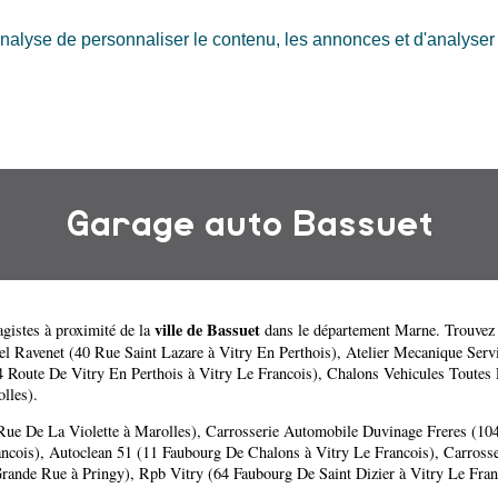
nalyse de personnaliser le contenu, les annonces et d'analyser n
Garage auto Bassuet
ville de Bassuet
gistes à proximité de la
dans le département
Marne
. Trouvez
l Ravenet (40 Rue Saint Lazare à Vitry En Perthois)
,
Atelier Mecanique Serv
 Route De Vitry En Perthois à Vitry Le Francois)
,
Chalons Vehicules Toutes 
lles)
.
Rue De La Violette à Marolles)
,
Carrosserie Automobile Duvinage Freres (10
ncois)
,
Autoclean 51 (11 Faubourg De Chalons à Vitry Le Francois)
,
Carross
Grande Rue à Pringy)
,
Rpb Vitry (64 Faubourg De Saint Dizier à Vitry Le Fran