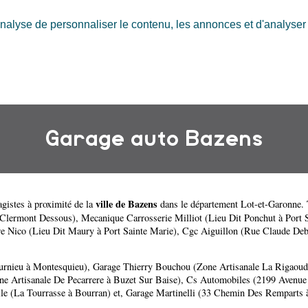
nalyse de personnaliser le contenu, les annonces et d'analyser n
Garage auto Bazens
ville de Bazens
gistes à proximité de la
dans le département
Lot-et-Garonne
.
 Clermont Dessous)
,
Mecanique Carrosserie Milliot (Lieu Dit Ponchut à Port 
re Nico (Lieu Dit Maury à Port Sainte Marie)
,
Cgc Aiguillon (Rue Claude Deb
urnieu à Montesquieu)
,
Garage Thierry Bouchou (Zone Artisanale La Rigaoud
ne Artisanale De Pecarrere à Buzet Sur Baise)
,
Cs Automobiles (2199 Avenue 
le (La Tourrasse à Bourran)
et,
Garage Martinelli (33 Chemin Des Remparts 