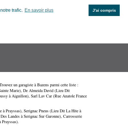
otre trafic.
En savoir plus
J'ai compris
 Trouvez un garagiste à Bazens parmi cette liste :
Sainte Marie)
,
De Almeida David (Lieu Dit
ussy à Aiguillon)
,
Sarl Lav Car (Rue Anatole France
e à Prayssas)
,
Serignac Pneus (Lieu Dit La Hite à
Des Landes à Serignac Sur Garonne)
,
Carrosserie
à Prayssas)
.