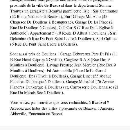
ville de Beauval
proximité de la
dans le département
Somme
.
Trouvez un garagiste à Beauval parmi cette liste :
Sas Centrautos
(42 Route Nationale à Beauval)
,
Eurl Garage Md Auto (45
Chaussee De Doullens à Beauquesne)
,
Garage De La Place (2
Rue De Doullens à Candas)
,
G T Car S (7 Rue De L Eglise à
Authieule)
,
Appartement 5 (10 Route D Albert à Doullens)
,
Sarl
Delambre (6 Rue Du Pont Saint Ladre à Doullens)
,
Sarl Guillou
(6 Rue Du Pont Saint Ladre à Doullens)
.
Sont aussi près de Doullens :
Garage Debureaux Pere Et Fils (11
B Rue Henri Capron à Orville)
,
Carglass S A S (Rue Des 9
Moulins à Doullens)
,
Lavage Prestige Jean Mercier (Rue Des 9
Moulins à Doullens)
,
Fd Automobile (Place De La Gare à
Doullens)
,
Eps (Tivoli à Doullens)
,
Garage Linet (55 Avenue
Flandres Dunkerque à Doullens)
,
Garage Marechal (76 Avenue
Flandres Dunkerque à Doullens)
et,
Carrosserie Doullennaise (21
Rue Du Marais Sec à Doullens)
.
Beauval
Vous n'avez pas trouvé ce que vous recherchiez à
?
Accédez aux listes des villes à proximité de Beauval :
Amiens
,
Abbeville
,
Ennemain
ou
Bussu
.