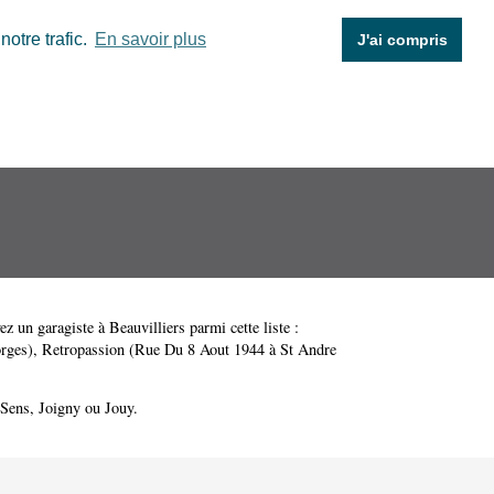
otre trafic.
En savoir plus
J'ai compris
ez un garagiste à Beauvilliers parmi cette liste :
rges)
,
Retropassion (Rue Du 8 Aout 1944 à St Andre
Sens
,
Joigny
ou
Jouy
.