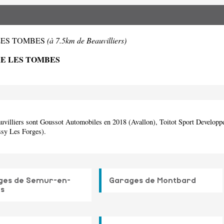
RE LES TOMBES
(à 7.5km de Beauvilliers)
RE LES TOMBES
eauvilliers sont Goussot Automobiles en 2018 (Avallon), Toitot Sport Develop
ssy Les Forges).
ges de Semur-en-
Garages de Montbard
is