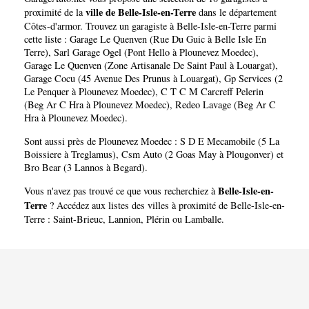
Terre
ville de Belle-Isle-en-Terre
proximité de la
dans le département
Côtes-d'armor
. Trouvez un garagiste à Belle-Isle-en-Terre parmi
cette liste :
Garage Le Quenven (Rue Du Guic à Belle Isle En
Terre)
,
Sarl Garage Ogel (Pont Hello à Plounevez Moedec)
,
Garage Le Quenven (Zone Artisanale De Saint Paul à Louargat)
,
Garage Cocu (45 Avenue Des Prunus à Louargat)
,
Gp Services (2
Le Penquer à Plounevez Moedec)
,
C T C M Carcreff Pelerin
(Beg Ar C Hra à Plounevez Moedec)
,
Redeo Lavage (Beg Ar C
Hra à Plounevez Moedec)
.
Sont aussi près de Plounevez Moedec :
S D E Mecamobile (5 La
Boissiere à Treglamus)
,
Csm Auto (2 Goas May à Plougonver)
et
Bro Bear (3 Lannos à Begard)
.
Belle-Isle-en-
Vous n'avez pas trouvé ce que vous recherchiez à
Terre
? Accédez aux listes des villes à proximité de Belle-Isle-en-
Terre :
Saint-Brieuc
,
Lannion
,
Plérin
ou
Lamballe
.