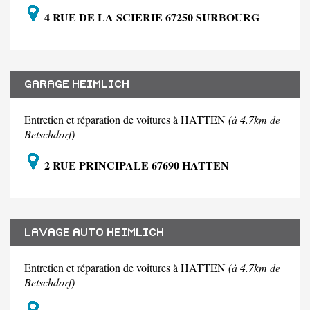
4 RUE DE LA SCIERIE 67250 SURBOURG
GARAGE HEIMLICH
Entretien et réparation de voitures à HATTEN
(à 4.7km de
Betschdorf)
2 RUE PRINCIPALE 67690 HATTEN
LAVAGE AUTO HEIMLICH
Entretien et réparation de voitures à HATTEN
(à 4.7km de
Betschdorf)