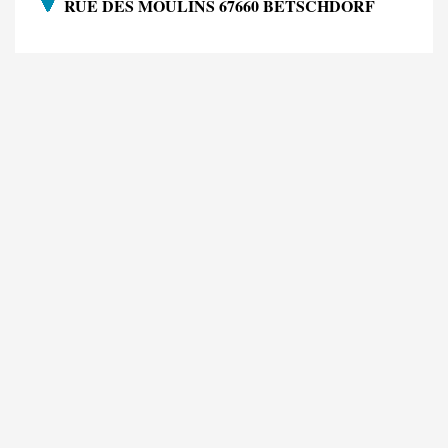
RUE DES MOULINS 67660 BETSCHDORF