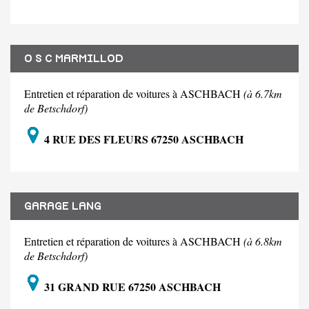
O S C MARMILLOD
Entretien et réparation de voitures à ASCHBACH
(à 6.7km
de Betschdorf)
4 RUE DES FLEURS 67250 ASCHBACH
GARAGE LANG
Entretien et réparation de voitures à ASCHBACH
(à 6.8km
de Betschdorf)
31 GRAND RUE 67250 ASCHBACH