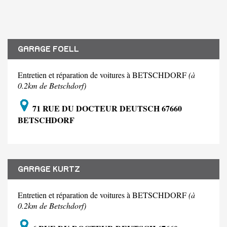
GARAGE FOELL
Entretien et réparation de voitures à BETSCHDORF
(à
0.2km de Betschdorf)
71 RUE DU DOCTEUR DEUTSCH 67660
BETSCHDORF
GARAGE KURTZ
Entretien et réparation de voitures à BETSCHDORF
(à
0.2km de Betschdorf)