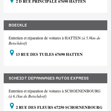
2 D RUE PRINCIPALE 67690 HATTEN
BOECKLE
Entretien et réparation de voitures à HATTEN
(à 5.9km de
Betschdorf)
13 RUE DES TUILES 67690 HATTEN
SCHEIDT DEPANNAGES AUTOS EXPRESS
Entretien et réparation de voitures à SCHOENENBOURG
(à 6.1km de Betschdorf)
2 RUE DES FLEURS 67250 SCHOENENBOURG