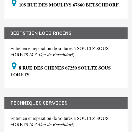
108 RUE DES MOULINS 67660 BETSCHDORF
SEBASTIEN LOEB RACING
Entretien et réparation de voitures à SOULTZ SOUS
FORETS
(à 3.3km de Betschdorf)
8 RUE DES CHENES 67250 SOULTZ SOUS
FORETS
TECHNIQUES SERVICES
Entretien et réparation de voitures à SOULTZ SOUS
FORETS
(à 3.4km de Betschdorf)