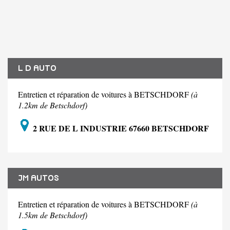
L D AUTO
Entretien et réparation de voitures à BETSCHDORF
(à
1.2km de Betschdorf)
2 RUE DE L INDUSTRIE 67660 BETSCHDORF
JM AUTOS
Entretien et réparation de voitures à BETSCHDORF
(à
1.5km de Betschdorf)